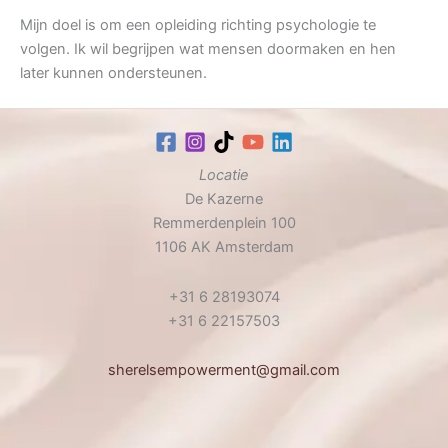
Mijn doel is om een opleiding richting psychologie te
volgen. Ik wil begrijpen wat mensen doormaken en hen
later kunnen ondersteunen.
Locatie
De Kazerne
Remmerdenplein 100
1106 AK Amsterdam
+31 6 28193074
+31 6 22157503
sherelsempowerment@gmail.com